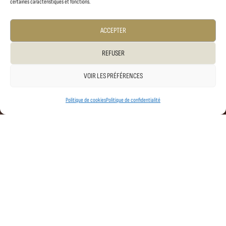
certaines caractéristiques et fonctions.
ACCEPTER
REFUSER
VOIR LES PRÉFÉRENCES
Politique de cookies
Politique de confidentialité
Accueil
/
Visiter le château
/
Contact & brochures
NOUS CONTACTER