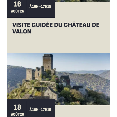
16
À 16H–17H15
AOÛT 26
VISITE GUIDÉE DU CHÂTEAU DE
VALON
18
À 16H–17H15
AOÛT 26