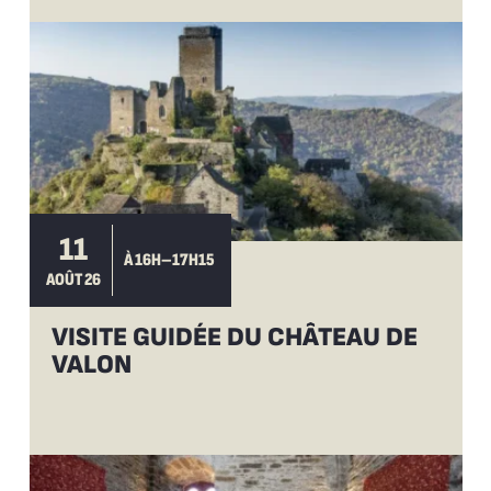
11
À 16H–17H15
AOÛT 26
VISITE GUIDÉE DU CHÂTEAU DE
VALON