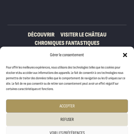
DÉCOUVRIR
VISITER LE CHÂTEAU
CHRONIQUES FANTASTIQUES
ACTIVITÉS NATURE
Gérer le consentement
Pour offrir les meilleures expériences, nous utilisons des technologies telles que les cookies pour
stocker et/ou accéder aux informations des appareils. Le fait de consentir à ces technologies nous
permettra de traiter des données telles que le comportement de navigation ou les ID uniques sur ce
site. Le fait de ne pas consentir ou de retirer son consentement peut avoir un effet négatif sur
certaines caractéristiques et fonctions.
ACCEPTER
REFUSER
VOIR LES PRÉFÉRENCES